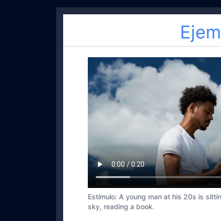
Ejem
Estímulo
:
A young man at his 20s is sittin
sky, reading a book.