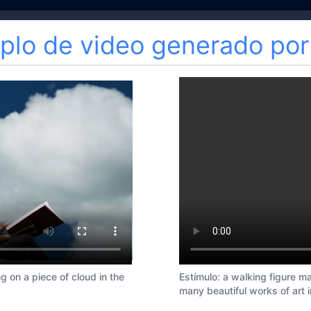
plo de video generado por
g on a piece of cloud in the
Estímulo
:
a walking figure ma
many beautiful works of art i