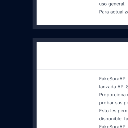
uso general.
Para actuali
FakeSoraAPI 
lanzada API 
Proporciona 
probar sus pr
Esto les perm
disponible, f
FakeSoraAPI i