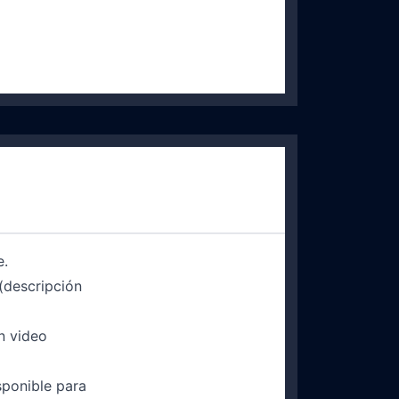
e.
(descripción
n video
sponible para