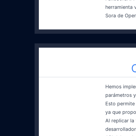
herramienta v
Sora de Open
Hemos implem
parámetros y
Esto permite 
ya que propor
Al replicar l
desarrollador