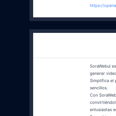
https://open
SoraWebui es
generar video
Simplifica el
sencillos.
Con SoraWebu
convirtiéndo
entusiastas e