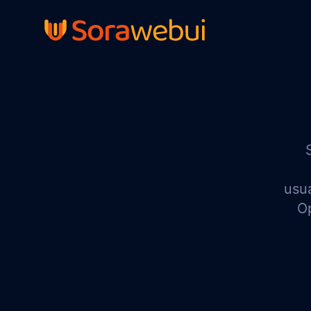
usua
Op