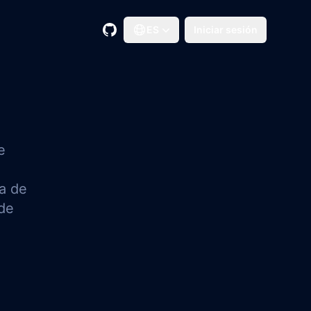
GitHub
ES
Iniciar sesión
e
ra de
 de