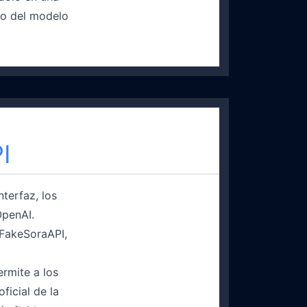
to del modelo
I
terfaz, los
OpenAI.
 FakeSoraAPI,
ermite a los
ficial de la