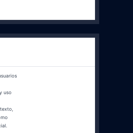
usuarios
 y uso
texto,
como
ial.