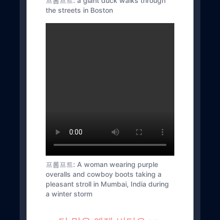
프롬프트
:
a giant duck walks through
the streets in Boston
프롬프트
:
A woman wearing purple
overalls and cowboy boots taking a
pleasant stroll in Mumbai, India during
a winter storm